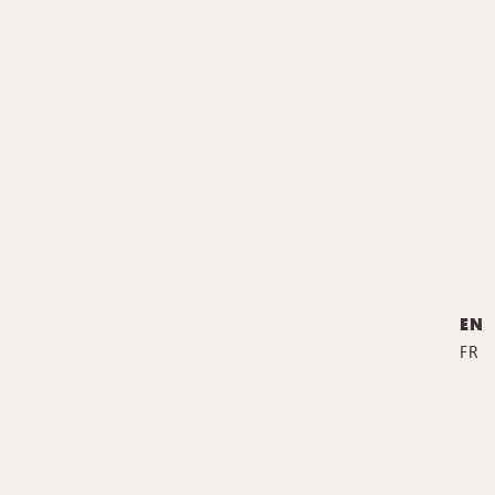
EN
FR
THOMAS VIEILLE ©
MENTIONS LÉGALES